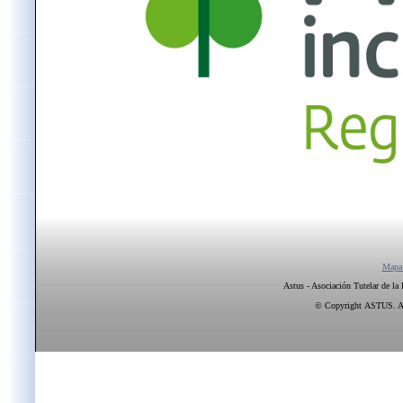
Mapa
Astus - Asociación Tutelar de la
© Copyright ASTUS. All