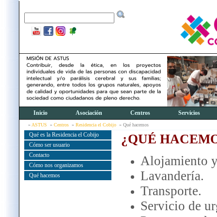
Inicio
Asociación
Centros
Servicios
ASTUS
Centros
Residencia el Cobijo
Qué hacemos
Qué es la Residencia el Cobijo
¿QUÉ HACEMO
Cómo ser usuario
Contacto
Alojamiento 
Cómo nos organizamos
Lavandería.
Qué hacemos
Transporte.
Servicio de u